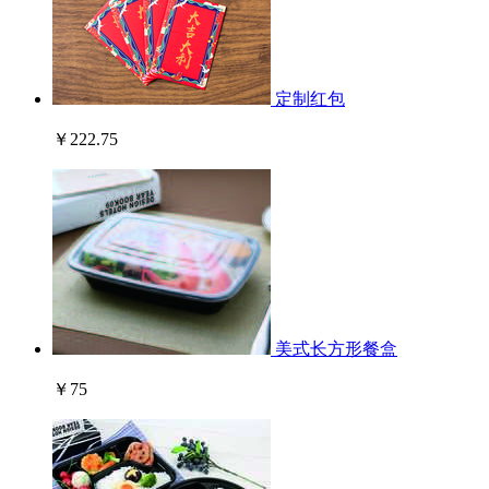
定制红包
￥222.75
美式长方形餐盒
￥75