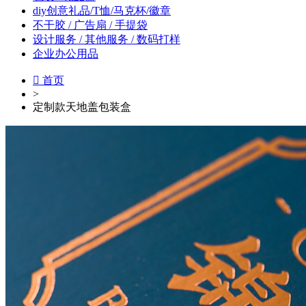
diy创意礼品/T恤/马克杯/徽章
不干胶 / 广告扇 / 手提袋
设计服务 / 其他服务 / 数码打样
企业办公用品

首页
>
定制款天地盖包装盒