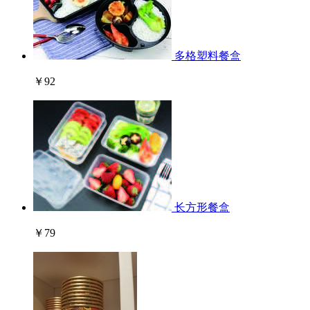
多格塑料餐盒
￥92
长方形餐盒
￥79