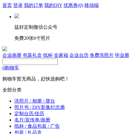
首页
登录
我的订单
我的DIY
优惠券
(0)
移动端
益好定制微信公众号
免费20张6寸照片
企业画册
包装礼盒
纸杯
全家福
企业台历
免费洗照片
毕业册
0
购物车
购物车暂无商品，赶快选购吧！
全部分类
洗照片 / 相册 / 摆台
照片书 / DIY影集纪念册
定制台历/挂历
名片/宣传单/画册
纸杯 / 食品包装 / 广告
包装 / 礼品盒