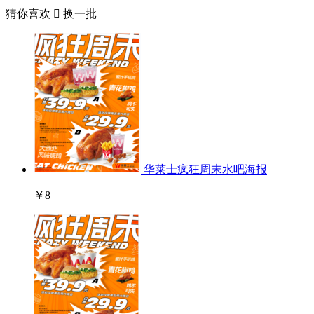
猜你喜欢

换一批
华莱士疯狂周末水吧海报
￥8