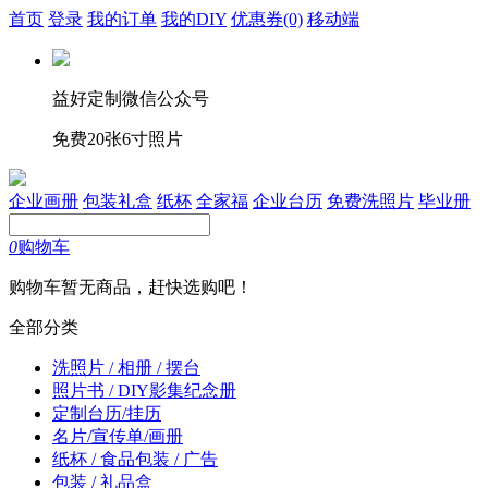
首页
登录
我的订单
我的DIY
优惠券
(0)
移动端
益好定制微信公众号
免费20张6寸照片
企业画册
包装礼盒
纸杯
全家福
企业台历
免费洗照片
毕业册
0
购物车
购物车暂无商品，赶快选购吧！
全部分类
洗照片 / 相册 / 摆台
照片书 / DIY影集纪念册
定制台历/挂历
名片/宣传单/画册
纸杯 / 食品包装 / 广告
包装 / 礼品盒