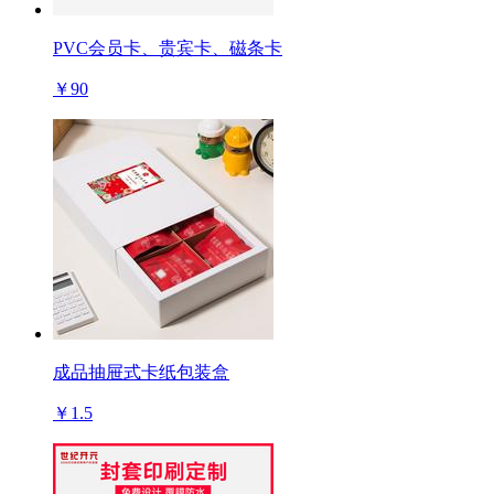
PVC会员卡、贵宾卡、磁条卡
￥90
成品抽屉式卡纸包装盒
￥1.5