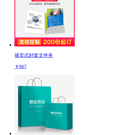
插页式封套文件夹
￥867