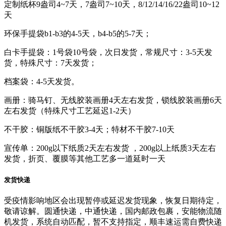
定制纸杯9盎司4~7天，7盎司7~10天，8/12/14/16/22盎司10~12
天
环保手提袋b1-b3的4-5天，b4-b5的5-7天；
白卡手提袋：1号袋10号袋，次日发货，常规尺寸：3-5天发
货，特殊尺寸：7天发货；
档案袋：4-5天发货。
画册：骑马钉、无线胶装画册4天左右发货，锁线胶装画册6天
左右发货（特殊尺寸工艺延迟1-2天）
不干胶：铜版纸不干胶3-4天；特材不干胶7-10天
宣传单：200g以下纸质2天左右发货 ，200g以上纸质3天左右
发货，折页、覆膜等其他工艺多一道延时一天
发货快递
受疫情影响地区会出现暂停或延迟发货现象，恢复日期待定，
敬请谅解。圆通快递，中通快递，国内邮政包裹，安能物流随
机发货，系统自动匹配，暂不支持指定，顺丰速运需自费快递