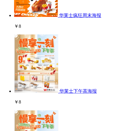
华莱士疯狂周末海报
￥8
华莱士下午茶海报
￥8