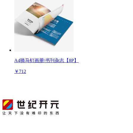
A4骑马钉画册\书刊杂志【8P】
￥712