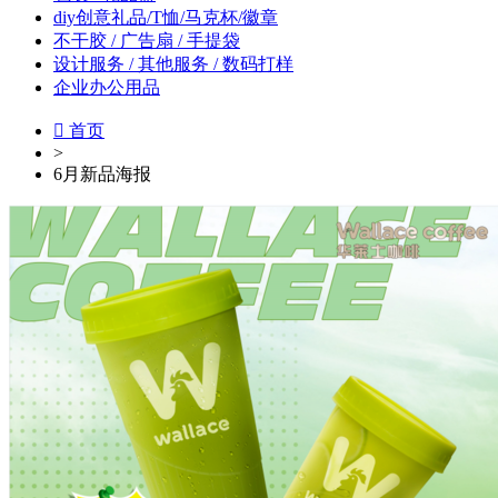
diy创意礼品/T恤/马克杯/徽章
不干胶 / 广告扇 / 手提袋
设计服务 / 其他服务 / 数码打样
企业办公用品

首页
>
6月新品海报