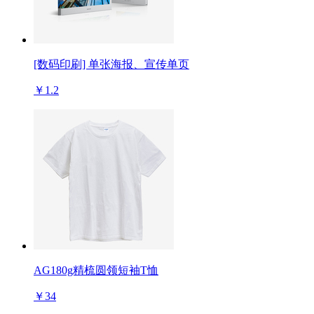
[数码印刷] 单张海报、宣传单页
￥1.2
AG180g精梳圆领短袖T恤
￥34