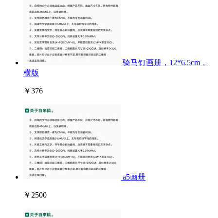
骑马钉画册，12*6.5cm，
横版
￥376
a5画册
￥2500