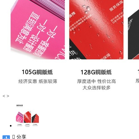
<
>

分享