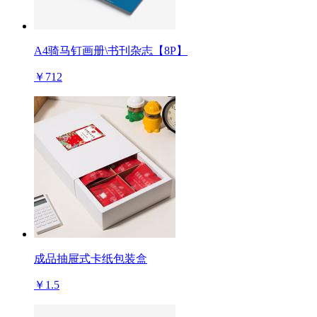
A4骑马钉画册\书刊杂志【8P】
￥712
成品抽屉式卡纸包装盒
￥1.5