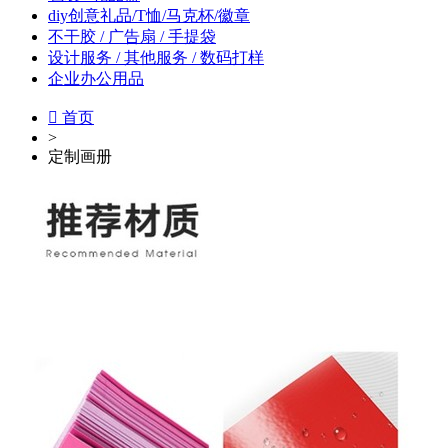
diy创意礼品/T恤/马克杯/徽章
不干胶 / 广告扇 / 手提袋
设计服务 / 其他服务 / 数码打样
企业办公用品

首页
>
定制画册