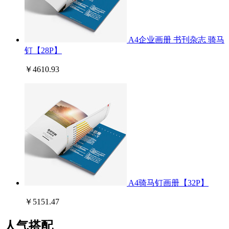
A4企业画册 书刊杂志 骑马
钉【28P】
￥4610.93
A4骑马钉画册【32P】
￥5151.47
人气搭配