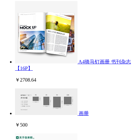
A4骑马钉画册 书刊杂志
【16P】
￥2708.64
画册
￥500