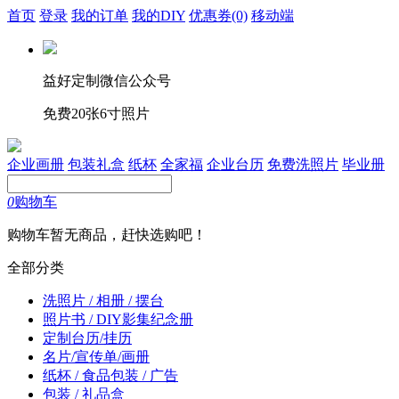
首页
登录
我的订单
我的DIY
优惠券
(0)
移动端
益好定制微信公众号
免费20张6寸照片
企业画册
包装礼盒
纸杯
全家福
企业台历
免费洗照片
毕业册
0
购物车
购物车暂无商品，赶快选购吧！
全部分类
洗照片 / 相册 / 摆台
照片书 / DIY影集纪念册
定制台历/挂历
名片/宣传单/画册
纸杯 / 食品包装 / 广告
包装 / 礼品盒