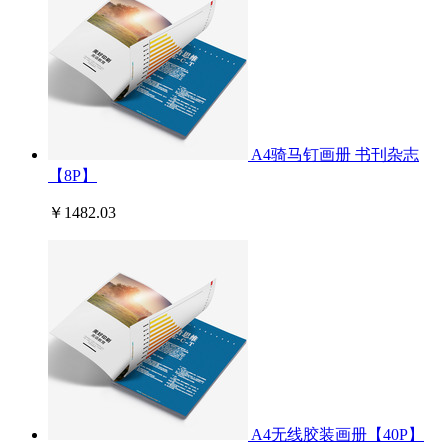
A4骑马钉画册 书刊杂志
【8P】
￥1482.03
A4无线胶装画册【40P】