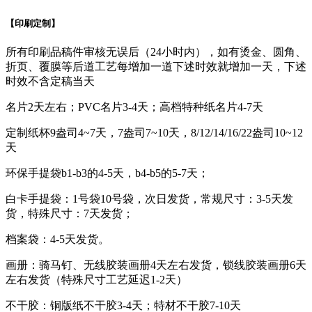
【印刷定制】
所有印刷品稿件审核无误后（24小时内），如有烫金、圆角、
折页、覆膜等后道工艺每增加一道下述时效就增加一天，下述
时效不含定稿当天
名片2天左右；PVC名片3-4天；高档特种纸名片4-7天
定制纸杯9盎司4~7天，7盎司7~10天，8/12/14/16/22盎司10~12
天
环保手提袋b1-b3的4-5天，b4-b5的5-7天；
白卡手提袋：1号袋10号袋，次日发货，常规尺寸：3-5天发
货，特殊尺寸：7天发货；
档案袋：4-5天发货。
画册：骑马钉、无线胶装画册4天左右发货，锁线胶装画册6天
左右发货（特殊尺寸工艺延迟1-2天）
不干胶：铜版纸不干胶3-4天；特材不干胶7-10天