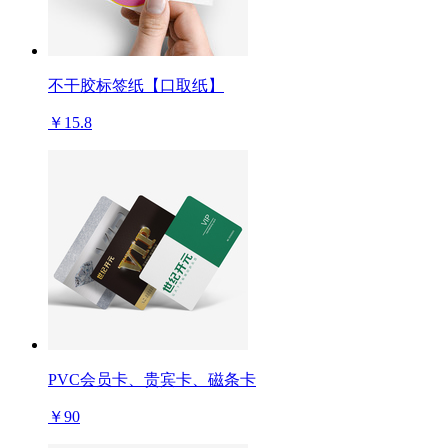
不干胶标签纸【口取纸】
￥15.8
PVC会员卡、贵宾卡、磁条卡
￥90