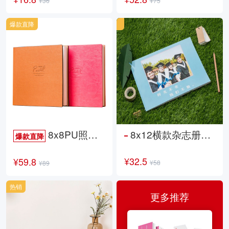
¥36
¥75
爆款直降
8x8PU照片书NewLife
8x12横款杂志册26p
爆款直降
¥32.5
¥59.8
¥58
¥89
热销
更多推荐