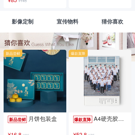
¥145
影像定制
宣传物料
猜你喜欢
新品尝鲜
爆款直降
月饼包装盒
A4硬壳胶装照片书34p哑膜
新品尝鲜
爆款直降
¥16.8
¥52.8