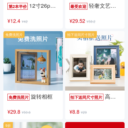
12寸26p时尚杂志册
轻奢文艺照片书
第2本半价
最受欢迎
¥12.4
¥29.52
¥42
¥58.2
免费洗照片
拍下送同尺寸照片
旋转相框
高档欧式相框
免费洗照片
拍下送同尺寸照片
¥29.8
¥8.8
¥50.6
¥29
9折