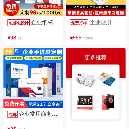
企业纸杯定制
企业画册定制
包邮包设计
免费打样
¥98
¥999
¥108
¥2009
包邮
更多推荐
企业常用商务手提袋
包邮
¥85