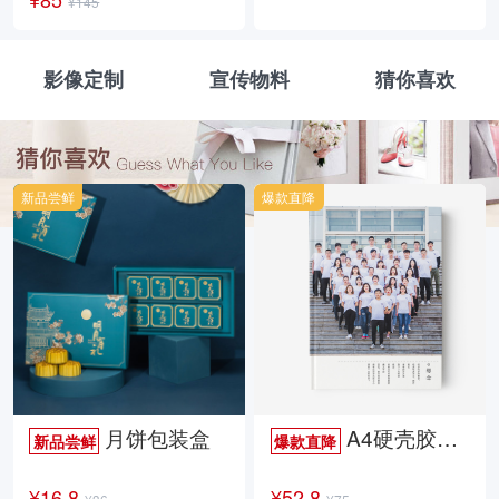
¥145
影像定制
宣传物料
猜你喜欢
新品尝鲜
爆款直降
月饼包装盒
A4硬壳胶装照片书34p哑膜
新品尝鲜
爆款直降
¥16.8
¥52.8