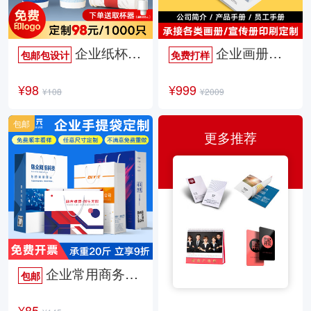
企业纸杯定制
企业画册定制
包邮包设计
免费打样
¥98
¥999
¥108
¥2009
包邮
更多推荐
企业常用商务手提袋
包邮
¥85