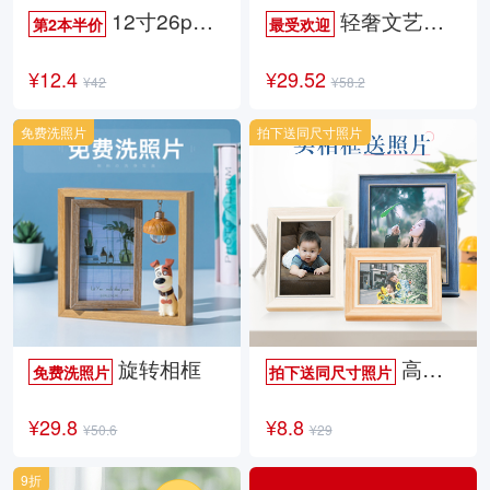
12寸26p时尚杂志册
轻奢文艺照片书
第2本半价
最受欢迎
¥12.4
¥29.52
¥42
¥58.2
免费洗照片
拍下送同尺寸照片
旋转相框
高档欧式相框
免费洗照片
拍下送同尺寸照片
¥29.8
¥8.8
¥50.6
¥29
9折