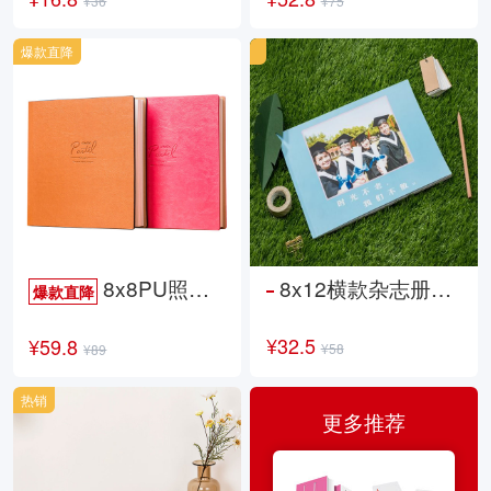
¥36
¥75
爆款直降
8x8PU照片书NewLife
8x12横款杂志册26p
爆款直降
¥32.5
¥59.8
¥58
¥89
热销
更多推荐