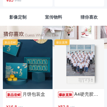
¥145
影像定制
宣传物料
猜你喜欢
新品尝鲜
爆款直降
月饼包装盒
A4硬壳胶装照片书34p哑膜
新品尝鲜
爆款直降
¥16.8
¥52.8