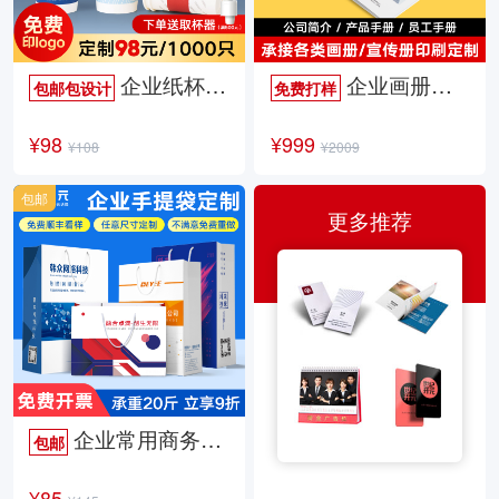
企业纸杯定制
企业画册定制
包邮包设计
免费打样
¥98
¥999
¥108
¥2009
包邮
更多推荐
企业常用商务手提袋
包邮
¥85