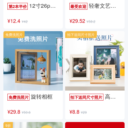
12寸26p时尚杂志册
轻奢文艺照片书
第2本半价
最受欢迎
¥12.4
¥29.52
¥42
¥58.2
免费洗照片
拍下送同尺寸照片
旋转相框
高档欧式相框
免费洗照片
拍下送同尺寸照片
¥29.8
¥8.8
¥50.6
¥29
9折