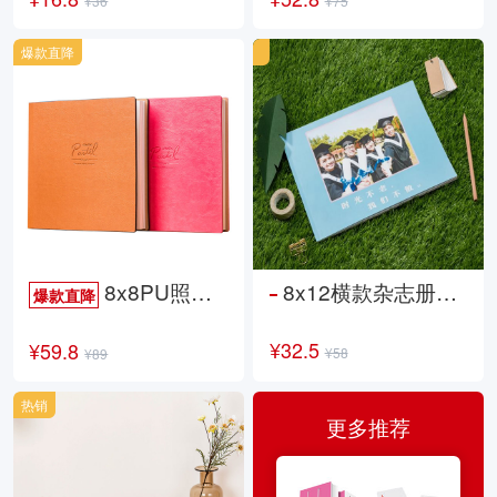
¥36
¥75
爆款直降
8x8PU照片书NewLife
8x12横款杂志册26p
爆款直降
¥32.5
¥59.8
¥58
¥89
热销
更多推荐