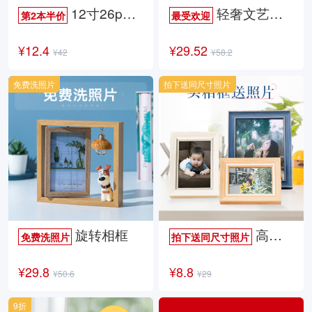
12寸26p时尚杂志册
轻奢文艺照片书
第2本半价
最受欢迎
¥12.4
¥29.52
¥42
¥58.2
免费洗照片
拍下送同尺寸照片
旋转相框
高档欧式相框
免费洗照片
拍下送同尺寸照片
¥29.8
¥8.8
¥50.6
¥29
9折