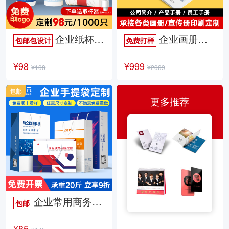
企业纸杯定制
企业画册定制
包邮包设计
免费打样
¥98
¥999
¥108
¥2009
包邮
更多推荐
企业常用商务手提袋
包邮
¥85