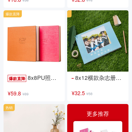
¥36
¥75
爆款直降
8x8PU照片书NewLife
8x12横款杂志册26p
爆款直降
¥32.5
¥59.8
¥58
¥89
热销
更多推荐