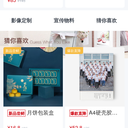
¥145
影像定制
宣传物料
猜你喜欢
新品尝鲜
爆款直降
月饼包装盒
A4硬壳胶装照片书34p哑膜
新品尝鲜
爆款直降
¥16.8
¥52.8