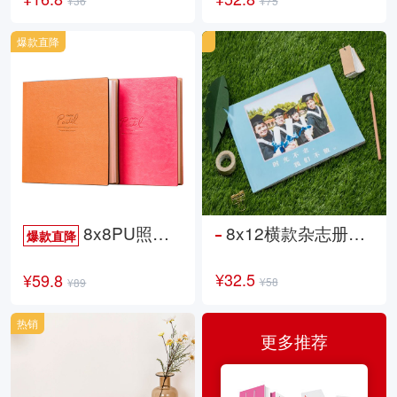
¥36
¥75
爆款直降
8x8PU照片书NewLife
8x12横款杂志册26p
爆款直降
¥32.5
¥59.8
¥58
¥89
热销
更多推荐