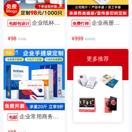
企业纸杯定制
企业画册定制
包邮包设计
免费打样
¥98
¥999
¥108
¥2009
包邮
更多推荐
企业常用商务手提袋
包邮
¥85