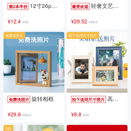
12寸26p时尚杂志册
轻奢文艺照片书
第2本半价
最受欢迎
¥12.4
¥29.52
¥42
¥58.2
免费洗照片
拍下送同尺寸照片
旋转相框
高档欧式相框
免费洗照片
拍下送同尺寸照片
¥29.8
¥8.8
¥50.6
¥29
9折