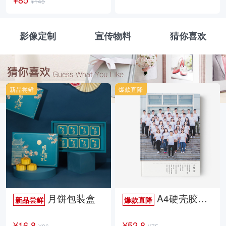
¥145
影像定制
宣传物料
猜你喜欢
新品尝鲜
爆款直降
月饼包装盒
A4硬壳胶装照片书34p哑膜
新品尝鲜
爆款直降
¥16.8
¥52.8