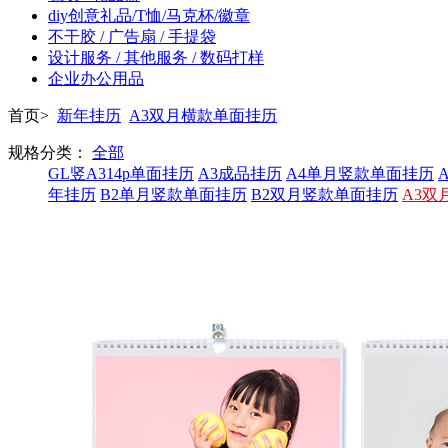
diy创意礼品/T恤/马克杯/徽章
不干胶 / 广告扇 / 手提袋
设计服务 / 其他服务 / 数码打样
企业办公用品
首页>
新年挂历
A3双月横款单面挂历
规格分类：
全部
GL竖A314p单面挂历
A3成品挂历
A4单月竖款单面挂历
年挂历
B2单月竖款单面挂历
B2双月竖款单面挂历
A3双