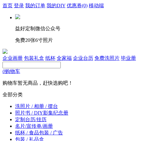
首页
登录
我的订单
我的DIY
优惠券
(0)
移动端
益好定制微信公众号
免费20张6寸照片
企业画册
包装礼盒
纸杯
全家福
企业台历
免费洗照片
毕业册
0
购物车
购物车暂无商品，赶快选购吧！
全部分类
洗照片 / 相册 / 摆台
照片书 / DIY影集纪念册
定制台历/挂历
名片/宣传单/画册
纸杯 / 食品包装 / 广告
包装 / 礼品盒