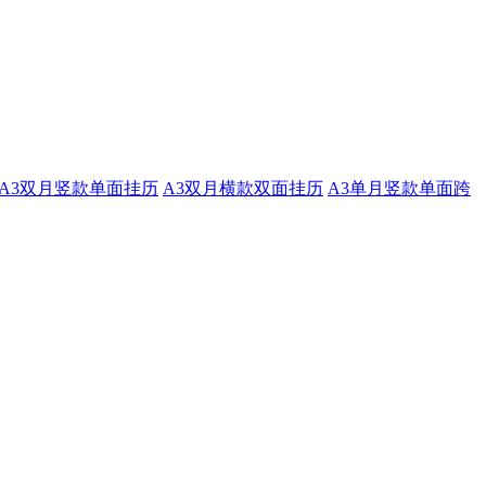
A3双月竖款单面挂历
A3双月横款双面挂历
A3单月竖款单面跨