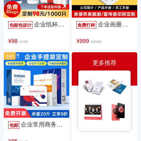
企业纸杯定制
企业画册定制
包邮包设计
免费打样
¥98
¥999
¥108
¥2009
包邮
更多推荐
企业常用商务手提袋
包邮
¥85