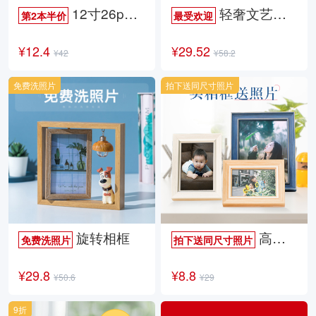
12寸26p时尚杂志册
轻奢文艺照片书
第2本半价
最受欢迎
¥12.4
¥29.52
¥42
¥58.2
免费洗照片
拍下送同尺寸照片
旋转相框
高档欧式相框
免费洗照片
拍下送同尺寸照片
¥29.8
¥8.8
¥50.6
¥29
9折