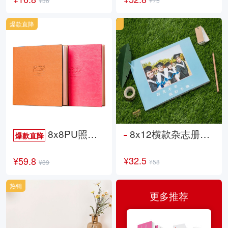
¥36
¥75
爆款直降
8x8PU照片书NewLife
8x12横款杂志册26p
爆款直降
¥32.5
¥59.8
¥58
¥89
热销
更多推荐