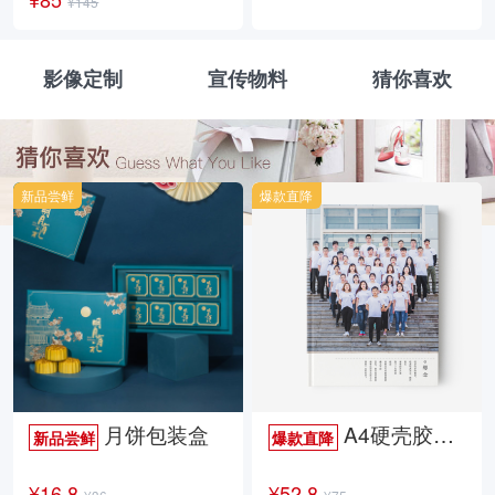
¥145
影像定制
宣传物料
猜你喜欢
新品尝鲜
爆款直降
月饼包装盒
A4硬壳胶装照片书34p哑膜
新品尝鲜
爆款直降
¥16.8
¥52.8