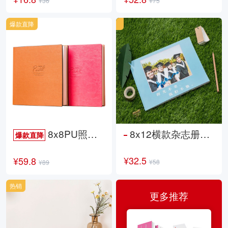
¥36
¥75
爆款直降
8x8PU照片书NewLife
8x12横款杂志册26p
爆款直降
¥32.5
¥59.8
¥58
¥89
热销
更多推荐