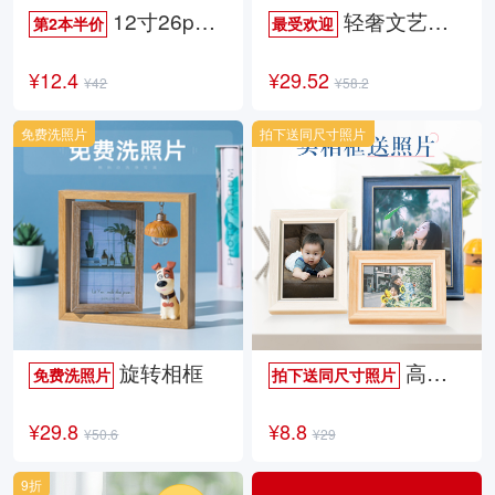
12寸26p时尚杂志册
轻奢文艺照片书
第2本半价
最受欢迎
¥12.4
¥29.52
¥42
¥58.2
免费洗照片
拍下送同尺寸照片
旋转相框
高档欧式相框
免费洗照片
拍下送同尺寸照片
¥29.8
¥8.8
¥50.6
¥29
9折