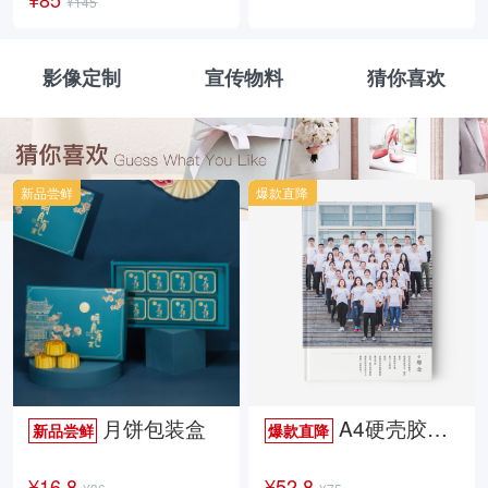
¥145
影像定制
宣传物料
猜你喜欢
新品尝鲜
爆款直降
月饼包装盒
A4硬壳胶装照片书34p哑膜
新品尝鲜
爆款直降
¥16.8
¥52.8