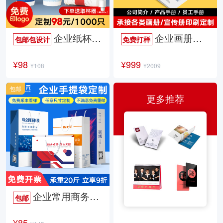
企业纸杯定制
企业画册定制
包邮包设计
免费打样
¥98
¥999
¥108
¥2009
包邮
更多推荐
企业常用商务手提袋
包邮
¥85