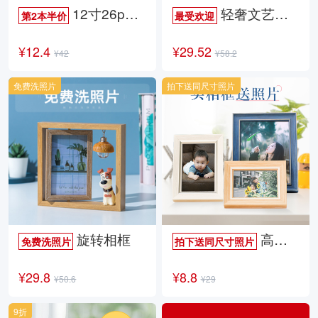
12寸26p时尚杂志册
轻奢文艺照片书
第2本半价
最受欢迎
¥12.4
¥29.52
¥42
¥58.2
免费洗照片
拍下送同尺寸照片
旋转相框
高档欧式相框
免费洗照片
拍下送同尺寸照片
¥29.8
¥8.8
¥50.6
¥29
9折