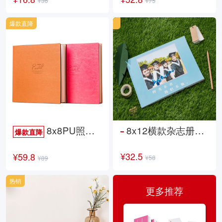
¥36
¥75
爆款直降
8x8PU照片书NewLife
8x12横款杂志册26p
爆款直降
¥32.5
¥59.8
¥58
¥89
热销
更多推荐