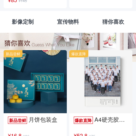
¥145
影像定制
宣传物料
猜你喜欢
新品尝鲜
爆款直降
月饼包装盒
A4硬壳胶装照片书34p哑膜
新品尝鲜
爆款直降
¥16.8
¥52.8