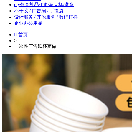
diy创意礼品/T恤/马克杯/徽章
不干胶 / 广告扇 / 手提袋
设计服务 / 其他服务 / 数码打样
企业办公用品

首页
>
一次性广告纸杯定做