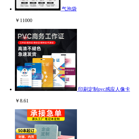
气泡袋
￥11000
印刷定制pvc感应人像卡
￥8.61