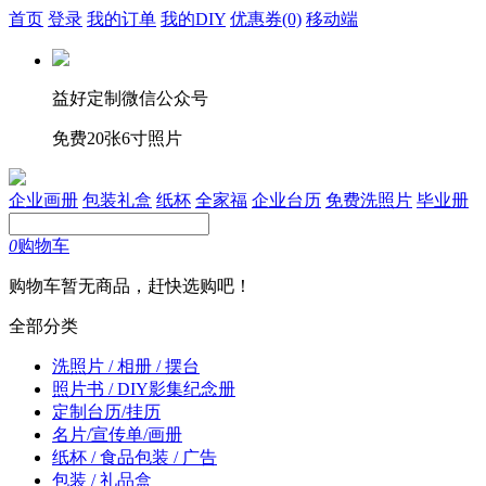
首页
登录
我的订单
我的DIY
优惠券
(0)
移动端
益好定制微信公众号
免费20张6寸照片
企业画册
包装礼盒
纸杯
全家福
企业台历
免费洗照片
毕业册
0
购物车
购物车暂无商品，赶快选购吧！
全部分类
洗照片 / 相册 / 摆台
照片书 / DIY影集纪念册
定制台历/挂历
名片/宣传单/画册
纸杯 / 食品包装 / 广告
包装 / 礼品盒