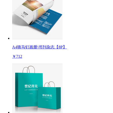
A4骑马钉画册\书刊杂志【8P】
￥712