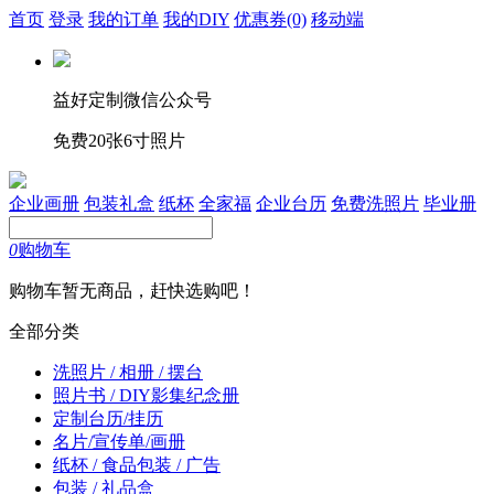
首页
登录
我的订单
我的DIY
优惠券
(0)
移动端
益好定制微信公众号
免费20张6寸照片
企业画册
包装礼盒
纸杯
全家福
企业台历
免费洗照片
毕业册
0
购物车
购物车暂无商品，赶快选购吧！
全部分类
洗照片 / 相册 / 摆台
照片书 / DIY影集纪念册
定制台历/挂历
名片/宣传单/画册
纸杯 / 食品包装 / 广告
包装 / 礼品盒