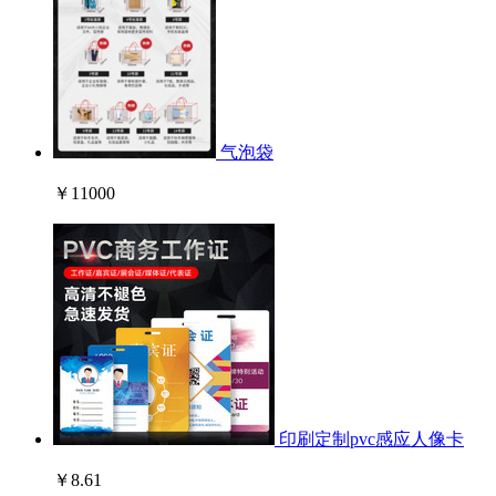
气泡袋
￥11000
印刷定制pvc感应人像卡
￥8.61