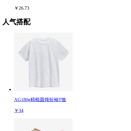
￥26.73
人气搭配
AG180g精梳圆领短袖T恤
￥34