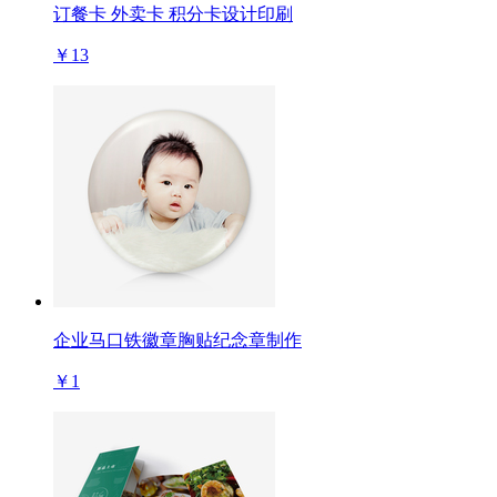
订餐卡 外卖卡 积分卡设计印刷
￥13
企业马口铁徽章胸贴纪念章制作
￥1