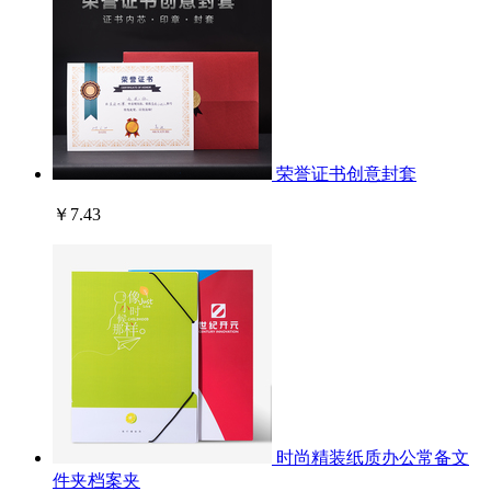
荣誉证书创意封套
￥7.43
时尚精装纸质办公常备文
件夹档案夹