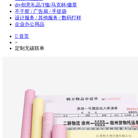
diy创意礼品/T恤/马克杯/徽章
不干胶 / 广告扇 / 手提袋
设计服务 / 其他服务 / 数码打样
企业办公用品

首页
>
定制无碳联单