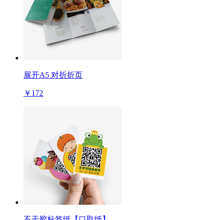
展开A5 对折折页
￥172
不干胶标签纸【口取纸】