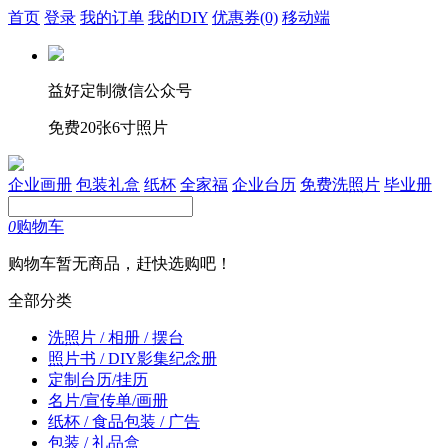
首页
登录
我的订单
我的DIY
优惠券
(0)
移动端
益好定制微信公众号
免费20张6寸照片
企业画册
包装礼盒
纸杯
全家福
企业台历
免费洗照片
毕业册
0
购物车
购物车暂无商品，赶快选购吧！
全部分类
洗照片 / 相册 / 摆台
照片书 / DIY影集纪念册
定制台历/挂历
名片/宣传单/画册
纸杯 / 食品包装 / 广告
包装 / 礼品盒