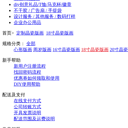
diy创意礼品/T恤/马克杯/徽章
不干胶 / 广告扇 / 手提袋
设计服务 / 其他服务 / 数码打样
企业办公用品
首页>
定制晶瓷版画
18寸晶瓷版画
规格分类：
全部
心形版画
周岁版画
16寸晶瓷版画
18寸晶瓷版画
20寸晶
新手帮助
新用户注册流程
找回密码流程
优惠券如何领取和使用
DIY使用帮助
配送及支付
在线支付方式
公司转账方式
开具发票说明
配送范围及运费说明