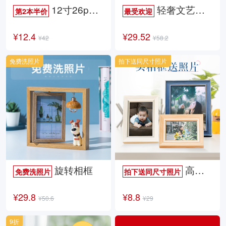
12寸26p时尚杂志册
轻奢文艺照片书
第2本半价
最受欢迎
¥12.4
¥29.52
¥42
¥58.2
免费洗照片
拍下送同尺寸照片
旋转相框
高档欧式相框
免费洗照片
拍下送同尺寸照片
¥29.8
¥8.8
¥50.6
¥29
9折