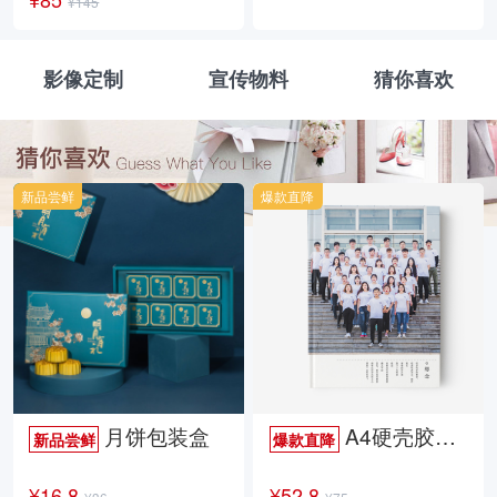
¥145
影像定制
宣传物料
猜你喜欢
新品尝鲜
爆款直降
月饼包装盒
A4硬壳胶装照片书34p哑膜
新品尝鲜
爆款直降
¥16.8
¥52.8