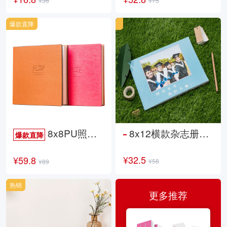
¥36
¥75
爆款直降
8x8PU照片书NewLife
8x12横款杂志册26p
爆款直降
¥32.5
¥59.8
¥58
¥89
热销
更多推荐