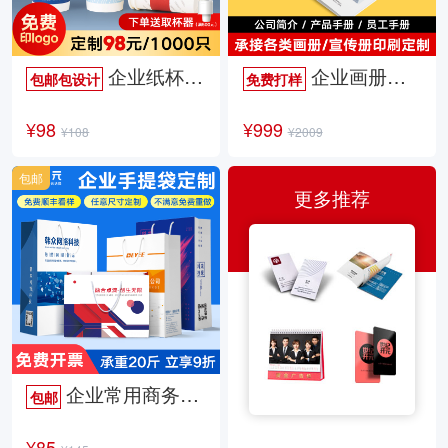
企业纸杯定制
企业画册定制
包邮包设计
免费打样
¥98
¥999
¥108
¥2009
包邮
更多推荐
企业常用商务手提袋
包邮
¥85