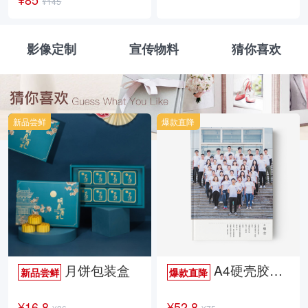
¥145
影像定制
宣传物料
猜你喜欢
新品尝鲜
爆款直降
月饼包装盒
A4硬壳胶装照片书34p哑膜
新品尝鲜
爆款直降
¥16.8
¥52.8