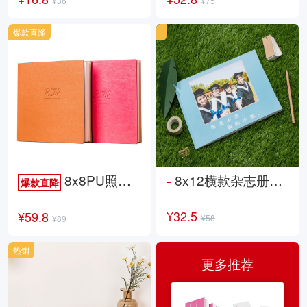
¥36
¥75
爆款直降
8x8PU照片书NewLife
8x12横款杂志册26p
爆款直降
¥32.5
¥59.8
¥58
¥89
热销
更多推荐