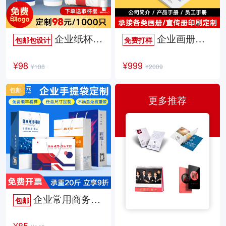
企业纸杯定制
企业画册定制
包邮包设计
免费打样
¥98
¥999
¥108
¥2009
包邮
更多推荐
企业常用商务手提袋
包邮
¥85