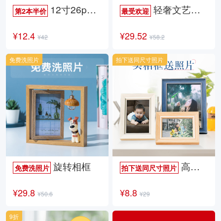
12寸26p时尚杂志册
轻奢文艺照片书
第2本半价
最受欢迎
¥12.4
¥29.52
¥42
¥58.2
免费洗照片
拍下送同尺寸照片
旋转相框
高档欧式相框
免费洗照片
拍下送同尺寸照片
¥29.8
¥8.8
¥50.6
¥29
9折