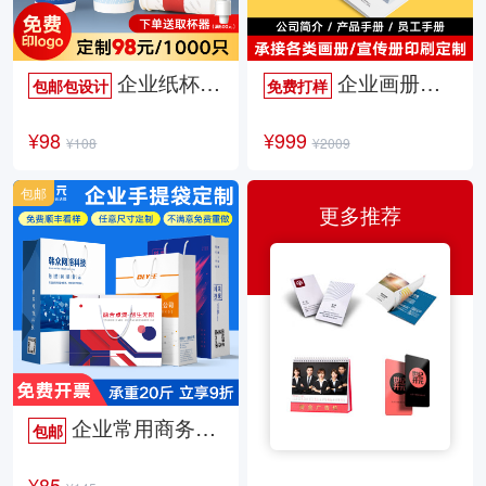
企业纸杯定制
企业画册定制
包邮包设计
免费打样
¥98
¥999
¥108
¥2009
包邮
更多推荐
企业常用商务手提袋
包邮
¥85