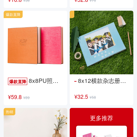
¥36
¥75
爆款直降
8x8PU照片书NewLife
8x12横款杂志册26p
爆款直降
¥32.5
¥59.8
¥58
¥89
热销
更多推荐