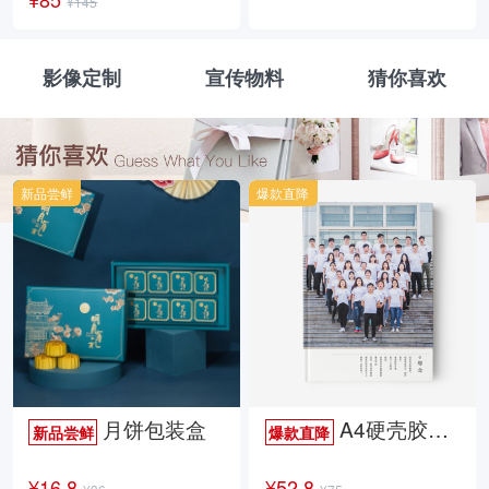
¥145
影像定制
宣传物料
猜你喜欢
新品尝鲜
爆款直降
月饼包装盒
A4硬壳胶装照片书34p哑膜
新品尝鲜
爆款直降
¥16.8
¥52.8