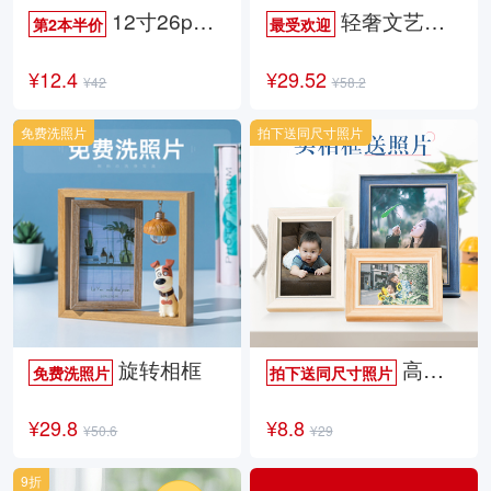
12寸26p时尚杂志册
轻奢文艺照片书
第2本半价
最受欢迎
¥12.4
¥29.52
¥42
¥58.2
免费洗照片
拍下送同尺寸照片
旋转相框
高档欧式相框
免费洗照片
拍下送同尺寸照片
¥29.8
¥8.8
¥50.6
¥29
9折